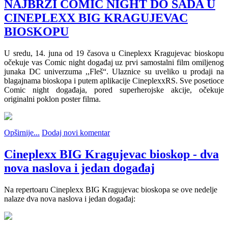
NAJBRŽI COMIC NIGHT DO SADA U
CINEPLEXX BIG KRAGUJEVAC
BIOSKOPU
U sredu, 14. juna od 19 časova u Cineplexx Kragujevac bioskopu
očekuje vas Comic night događaj uz prvi samostalni film omiljenog
junaka DC univerzuma ,,Fleš“. Ulaznice su uveliko u prodaji na
blagajnama bioskopa i putem aplikacije CineplexxRS. Sve posetioce
Comic night događaja, pored superherojske akcije, očekuje
originalni poklon poster filma.
Opširnije...
Dodaj novi komentar
Cineplexx BIG Kragujevac bioskop - dva
nova naslova i jedan događaj
Na repertoaru Cineplexx BIG Kragujevac bioskopa se ove nedelje
nalaze dva nova naslova i jedan događaj: