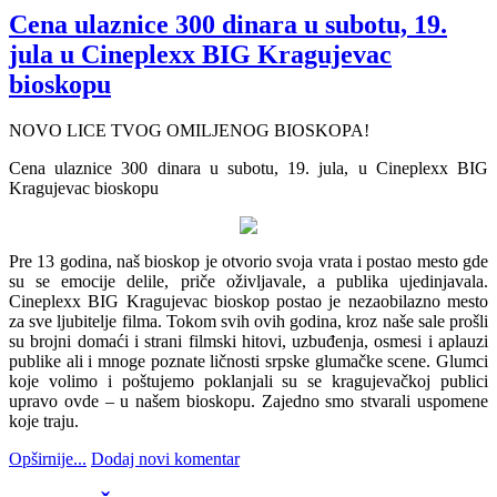
Cena ulaznice 300 dinara u subotu, 19.
jula u Cineplexx BIG Kragujevac
bioskopu
NOVO LICE TVOG OMILJENOG BIOSKOPA!
Cena ulaznice 300 dinara u subotu, 19. jula, u Cineplexx BIG
Kragujevac bioskopu
Pre 13 godina, naš bioskop je otvorio svoja vrata i postao mesto gde
su se emocije delile, priče oživljavale, a publika ujedinjavala.
Cineplexx BIG Kragujevac bioskop postao je nezaobilazno mesto
za sve ljubitelje filma. Tokom svih ovih godina, kroz naše sale prošli
su brojni domaći i strani filmski hitovi, uzbuđenja, osmesi i aplauzi
publike ali i mnoge poznate ličnosti srpske glumačke scene. Glumci
koje volimo i poštujemo poklanjali su se kragujevačkoj publici
upravo ovde – u našem bioskopu. Zajedno smo stvarali uspomene
koje traju.
Opširnije...
Dodaj novi komentar