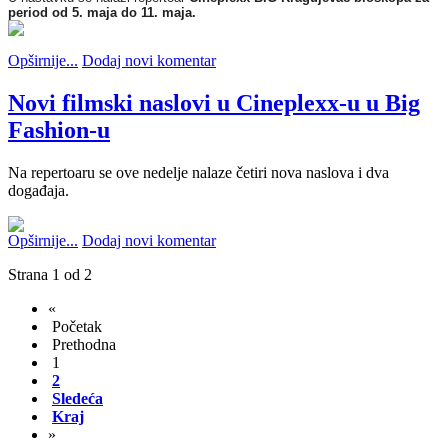
period od 5. maja do 11. maja.
Opširnije...
Dodaj novi komentar
Novi filmski naslovi u Cineplexx-u u Big
Fashion-u
Na repertoaru se ove nedelje nalaze četiri nova naslova i dva
događaja.
Opširnije...
Dodaj novi komentar
Strana 1 od 2
«
Početak
Prethodna
1
2
Sledeća
Kraj
»