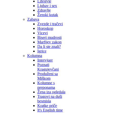
Lifestyle
Ljubav i sex
Zdravlje
Ženski kutak
Zabava
Zvezde i tračevi
Horoskop
Vicevi
Biseri mudrosti
Marfijev zakon
Da li ste znali?
Igrice
Kolumna
Intervjuer
Poznati
Kragujevčani
Produženi sa
Miškom
Kolumne s
preponama
Žena iza ogledala
Tragovi na duši
besmisla
Kratke priče
It's English time