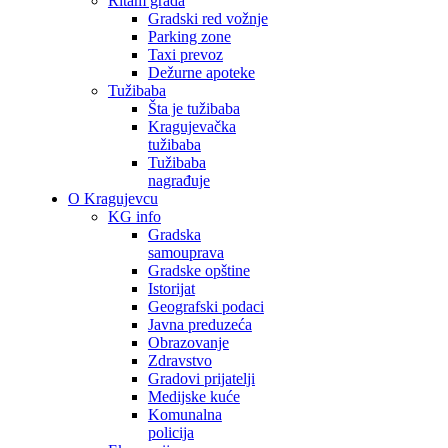
Ritam grada
Gradski red vožnje
Parking zone
Taxi prevoz
Dežurne apoteke
Tužibaba
Šta je tužibaba
Kragujevačka
tužibaba
Tužibaba
nagrađuje
O Kragujevcu
KG info
Gradska
samouprava
Gradske opštine
Istorijat
Geografski podaci
Javna preduzeća
Obrazovanje
Zdravstvo
Gradovi prijatelji
Medijske kuće
Komunalna
policija