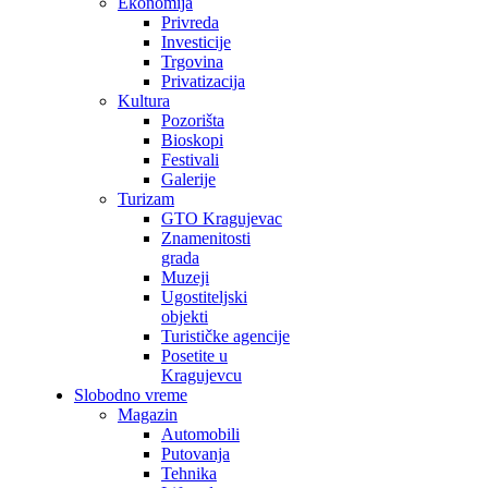
Ekonomija
Privreda
Investicije
Trgovina
Privatizacija
Kultura
Pozorišta
Bioskopi
Festivali
Galerije
Turizam
GTO Kragujevac
Znamenitosti
grada
Muzeji
Ugostiteljski
objekti
Turističke agencije
Posetite u
Kragujevcu
Slobodno vreme
Magazin
Automobili
Putovanja
Tehnika