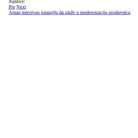
Naslovi:
Pre
Next
Aman intezivno nastavlja da ulaže u modernizaciju prodavnica