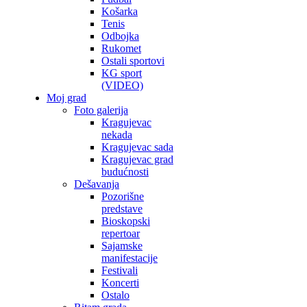
Košarka
Tenis
Odbojka
Rukomet
Ostali sportovi
KG sport
(VIDEO)
Moj grad
Foto galerija
Kragujevac
nekada
Kragujevac sada
Kragujevac grad
budućnosti
Dešavanja
Pozorišne
predstave
Bioskopski
repertoar
Sajamske
manifestacije
Festivali
Koncerti
Ostalo