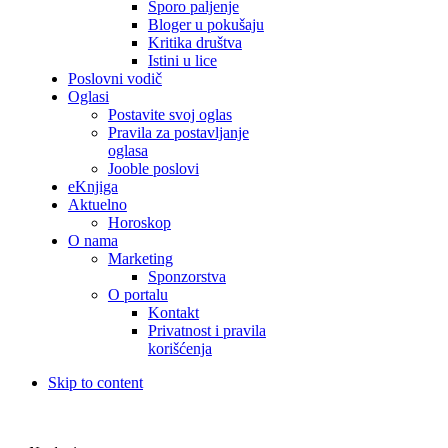
Sporo paljenje
Bloger u pokušaju
Kritika društva
Istini u lice
Poslovni vodič
Oglasi
Postavite svoj oglas
Pravila za postavljanje
oglasa
Jooble poslovi
eKnjiga
Aktuelno
Horoskop
O nama
Marketing
Sponzorstva
O portalu
Kontakt
Privatnost i pravila
korišćenja
Skip to content