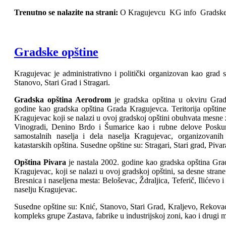
Trenutno se nalazite na strani:
O Kragujevcu
KG info
Gradske
Gradske opštine
Kragujevac je administrativno i politički organizovan kao grad 
Stanovo, Stari Grad i Stragari.
Gradska opština Aerodrom
je gradska opština u okviru Gra
godine kao gradska opština Grada Kragujevca. Teritorija opšti
Kragujevac koji se nalazi u ovoj gradskoj opštini obuhvata mesne
Vinogradi, Denino Brdo i Šumarice kao i rubne delove Poskuri
samostalnih naselja i dela naselja Kragujevac, organizovanih
katastarskih opština. Susedne opštine su: Stragari, Stari grad, Piv
Opština Pivara
je nastala 2002. godine kao gradska opština Grad
Kragujevac, koji se nalazi u ovoj gradskoj opštini, sa desne stran
Bresnica i naseljena mesta: Beloševac, Ždraljica, Teferič, Ilićevo 
naselju Kragujevac.
Susedne opštine su: Knić, Stanovo, Stari Grad, Kraljevo, Rekovac,
kompleks grupe Zastava, fabrike u industrijskoj zoni, kao i drugi m