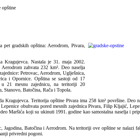
 opštine
sa pet gradskih opština: Aerodrom, Pivara,
da Kragujevca. Nastala je 31. maja 2002.
ne Aerodrom zahvata 232 km². Deo naselja
 zajednice: Petrovac, Aerodrom, Uglješnica,
ca i Opornice. Opština se sastoji od 17
 u 21 mesnu zajednicu, na teritoriji 20
ara, Stanovo, Batočina, Rača i Topola.
a Kragujevca. Teritorija opštine Pivara ima 258 km² površine. Deo n
e Lepenice obuhvata pored mesnih zajednica Pivara, Filip Kljajić, Lepe
i deo Maršića koji su ukinuti 1991. godine kao samostalna naselja i pri
 Jagodina, Batočina i Aerodrom. Na teritoriji ove opštine se nalazi fa
anji privredni pogoni.