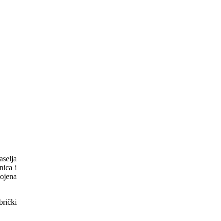
aselja
nica i
pojena
brički