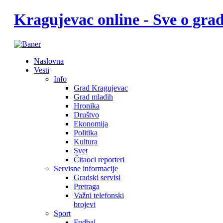
Kragujevac online - Sve o gr
Naslovna
Vesti
Info
Grad Kragujevac
Grad mladih
Hronika
Društvo
Ekonomija
Politika
Kultura
Svet
Čitaoci reporteri
Servisne informacije
Gradski servisi
Pretraga
Važni telefonski
brojevi
Sport
Fudbal