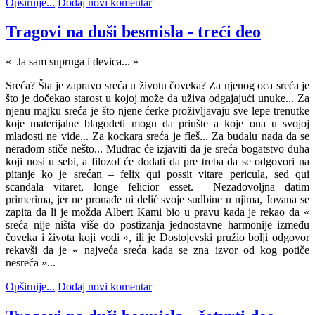
Opširnije...
Dodaj novi komentar
Tragovi na duši besmisla - treći deo
« Ja sam supruga i devica... »
Sreća? Šta je zapravo sreća u životu čoveka? Za njenog oca sreća je
što je dočekao starost u kojoj može da uživa odgajajući unuke... Za
njenu majku sreća je što njene ćerke proživljavaju sve lepe trenutke
koje materijalne blagodeti mogu da priušte a koje ona u svojoj
mladosti ne vide... Za kockara sreća je fleš... Za budalu nada da se
neradom stiče nešto... Mudrac će izjaviti da je sreća bogatstvo duha
koji nosi u sebi, a filozof će dodati da pre treba da se odgovori na
pitanje ko je srećan – felix qui possit vitare pericula, sed qui
scandala vitaret, longe felicior esset. Nezadovoljna datim
primerima, jer ne pronađe ni delić svoje sudbine u njima, Jovana se
zapita da li je možda Albert Kami bio u pravu kada je rekao da «
sreća nije ništa više do postizanja jednostavne harmonije između
čoveka i života koji vodi », ili je Dostojevski pružio bolji odgovor
rekavši da je « najveća sreća kada se zna izvor od kog potiče
nesreća »...
Opširnije...
Dodaj novi komentar