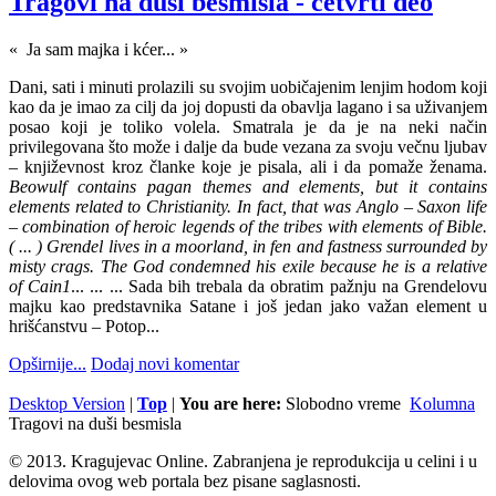
Tragovi na duši besmisla - četvrti deo
« Ja sam majka i kćer... »
Dani, sati i minuti prolazili su svojim uobičajenim lenjim hodom koji
kao da je imao za cilj da joj dopusti da obavlja lagano i sa uživanjem
posao koji je toliko volela. Smatrala je da je na neki način
privilegovana što može i dalje da bude vezana za svoju večnu ljubav
– književnost kroz članke koje je pisala, ali i da pomaže ženama.
Beowulf contains pagan themes and elements, but it contains
elements related to Christianity. In fact, that was Anglo – Saxon life
– combination of heroic legends of the tribes with elements of Bible.
( ... ) Grendel lives in a moorland, in fen and fastness surrounded by
misty crags. The God condemned his exile because he is a relative
of Cain1
... ... ... Sada bih trebala da obratim pažnju na Grendelovu
majku kao predstavnika Satane i još jedan jako važan element u
hrišćanstvu – Potop...
Opširnije...
Dodaj novi komentar
Desktop Version
|
Top
|
You are here:
Slobodno vreme
Kolumna
Tragovi na duši besmisla
© 2013. Kragujevac Online. Zabranjena je reprodukcija u celini i u
delovima ovog web portala bez pisane saglasnosti.