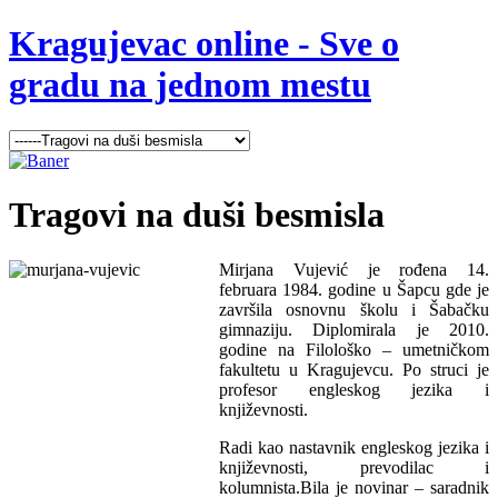
Kragujevac online - Sve o
gradu na jednom mestu
Tragovi
na duši besmisla
Mirjana Vujević je rođena 14.
februara 1984. godine u Šapcu gde je
završila osnovnu školu i Šabačku
gimnaziju. Diplomirala je 2010.
godine na Filološko – umetničkom
fakultetu u Kragujevcu. Po struci je
profesor engleskog jezika i
književnosti.
Radi kao nastavnik engleskog jezika i
književnosti, prevodilac i
kolumnista.Bila je novinar – saradnik