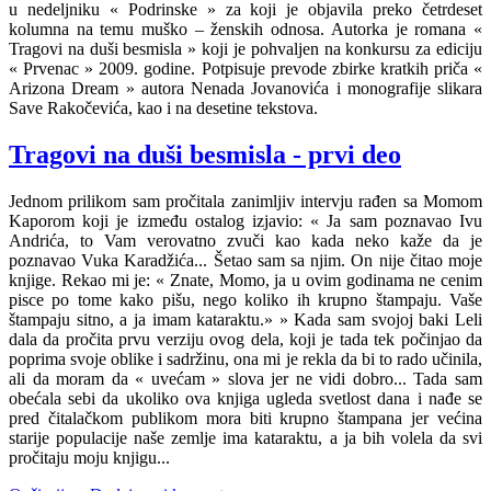
u nedeljniku « Podrinske » za koji je objavila preko četrdeset
kolumna na temu muško – ženskih odnosa. Autorka je romana «
Tragovi na duši besmisla » koji je pohvaljen na konkursu za ediciju
« Prvenac » 2009. godine. Potpisuje prevode zbirke kratkih priča «
Arizona Dream » autora Nenada Jovanovića i monografije slikara
Save Rakočevića, kao i na desetine tekstova.
Tragovi na duši besmisla - prvi deo
Jednom prilikom sam pročitala zanimljiv intervju rađen sa Momom
Kaporom koji je između ostalog izjavio: « Ja sam poznavao Ivu
Andrića, to Vam verovatno zvuči kao kada neko kaže da je
poznavao Vuka Karadžića... Šetao sam sa njim. On nije čitao moje
knjige. Rekao mi je: « Znate, Momo, ja u ovim godinama ne cenim
pisce po tome kako pišu, nego koliko ih krupno štampaju. Vaše
štampaju sitno, a ja imam kataraktu.» » Kada sam svojoj baki Leli
dala da pročita prvu verziju ovog dela, koji je tada tek počinjao da
poprima svoje oblike i sadržinu, ona mi je rekla da bi to rado učinila,
ali da moram da « uvećam » slova jer ne vidi dobro... Tada sam
obećala sebi da ukoliko ova knjiga ugleda svetlost dana i nađe se
pred čitalačkom publikom mora biti krupno štampana jer većina
starije populacije naše zemlje ima kataraktu, a ja bih volela da svi
pročitaju moju knjigu...