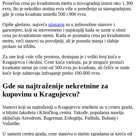
Prosečna cena po kvadratnom metru u novogradnji iznosi oko 1.300
evra, što je nekoliko stotina evra više u poređenju sa starogradnjom,
gde je cena kvadrata između 500 i 900 evra.
Opšte gledano, najveća
ulaganja
su u jednosobne stanove i
garsonjere, koji su istovremeno i najskuplji kada se uzme u obzir
cena po kvadratnom metru. Kada se posmatra cena po kvadratnom
metru, veći stanovi su povoljniji, ali je ponuda manja i slabije
prolaze na tržištu.
Za one koji vole više prostora, dostupan je i veliki broj kuća u
Kragujevcu i okolini. Cene kuća variraju, pa je moguće pronaći
kvadratni metar po ceni od 500 evra po kvadratu, ali češće se nude
kuće koje zahtevaju izdvajanje preko 100.000 evra.
Gde su najtraženije nekretnine za
kupovinu u Kragujevcu?
Stanovi koji su najtraženiji u Kragujevcu smešteni su u centru grada,
u blizini fakulteta i Kliničkog centra. Takođe, popularna naselja
uključuju Aerodrom, Bagremar, Erdogliju, Palilulu, Bubanj i
Vašarište.
U samom centru grada, cene stanova u starim zgradama se kreću od