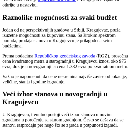
otkrijte u nastavku.
Raznolike mogućnosti za svaki budžet
Jedan od najperspektivnijih gradova u Srbiji, Kragujevac, pruža
izuzetne mogućnosti za kupovinu stana. Sa širokim spektrom
ponuda, prodaja stanova u Kragujevcu je prilagođena svim
budžetima.
Prema podacima
Republičkog geodetskog zavoda
(RGZ), prosečna
cena kvadratnog metra u starogradnji u Kragujevcu iznosi oko 975
evra, dok je u novogradnji ta cena 1.332 evra po kvadratnom metru.
Važno je napomenuti da cene nekretnina najviše zavise od lokacije,
veličine, stanja i godine izgradnje.
Veći izbor stanova u novogradnji u
Kragujevcu
U Kragujevcu, trenutno postoji veći izbor stanova u novim
zgradama u poređenju sa starom gradnjom. Često se dešava da se
stanovi rasprodaju pre nego što se zgrada u potpunosti izgradi.