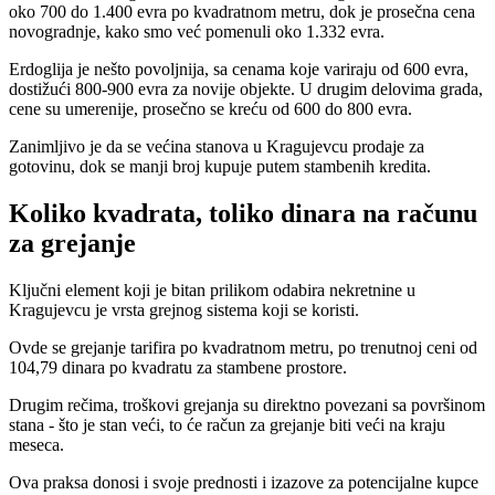
oko 700 do 1.400 evra po kvadratnom metru, dok je prosečna cena
novogradnje, kako smo već pomenuli oko 1.332 evra.
Erdoglija je nešto povoljnija, sa cenama koje variraju od 600 evra,
dostižući 800-900 evra za novije objekte. U drugim delovima grada,
cene su umerenije, prosečno se kreću od 600 do 800 evra.
Zanimljivo je da se većina stanova u Kragujevcu prodaje za
gotovinu, dok se manji broj kupuje putem stambenih kredita.
Koliko kvadrata, toliko dinara na računu
za grejanje
Ključni element koji je bitan prilikom odabira nekretnine u
Kragujevcu je vrsta grejnog sistema koji se koristi.
Ovde se grejanje tarifira po kvadratnom metru, po trenutnoj ceni od
104,79 dinara po kvadratu za stambene prostore.
Drugim rečima, troškovi grejanja su direktno povezani sa površinom
stana - što je stan veći, to će račun za grejanje biti veći na kraju
meseca.
Ova praksa donosi i svoje prednosti i izazove za potencijalne kupce