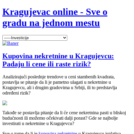
Kragujevac online - Sve o
gradu na jednom mestu
Kupovina nekretnine u Kragujevcu:
Padaju li cene ili raste rizik?
Analizirajući poslednje trendove u ceni stambenih kvadrata,
postavlja se pitanje da li je pametno ulagati u nekretnine u
Kragujevcu, ali i drugim gradovima u Srbiji, ili to predstavlja
određeni rizik?
Takođe se postavlja pitanje da li će cene nekretnina pasti u bliskoj
budućnosti ili možemo očekivati dalji porast? Gde se najbolje
investirati u nekretnine u Kragujevcu?
Sve o tome da li je
kupovina nekretnine
u Kragujevcu isplativa