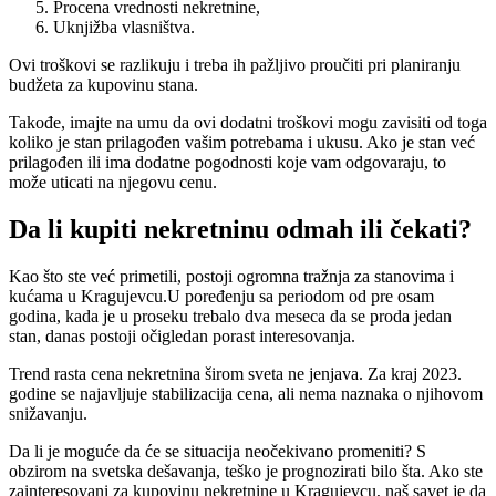
Procena vrednosti nekretnine,
Uknjižba vlasništva.
Ovi troškovi se razlikuju i treba ih pažljivo proučiti pri planiranju
budžeta za kupovinu stana.
Takođe, imajte na umu da ovi dodatni troškovi mogu zavisiti od toga
koliko je stan prilagođen vašim potrebama i ukusu. Ako je stan već
prilagođen ili ima dodatne pogodnosti koje vam odgovaraju, to
može uticati na njegovu cenu.
Da li kupiti nekretninu odmah ili čekati?
Kao što ste već primetili, postoji ogromna tražnja za stanovima i
kućama u Kragujevcu.U poređenju sa periodom od pre osam
godina, kada je u proseku trebalo dva meseca da se proda jedan
stan, danas postoji očigledan porast interesovanja.
Trend rasta cena nekretnina širom sveta ne jenjava. Za kraj 2023.
godine se najavljuje stabilizacija cena, ali nema naznaka o njihovom
snižavanju.
Da li je moguće da će se situacija neočekivano promeniti? S
obzirom na svetska dešavanja, teško je prognozirati bilo šta. Ako ste
zainteresovani za kupovinu nekretnine u Kragujevcu, naš savet je da