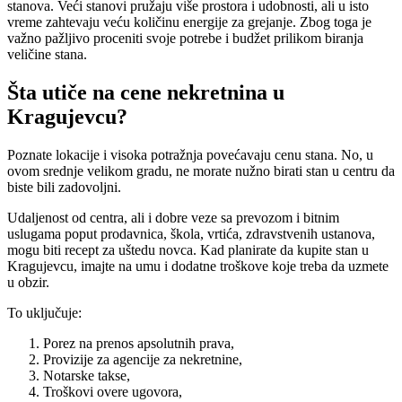
stanova. Veći stanovi pružaju više prostora i udobnosti, ali u isto
vreme zahtevaju veću količinu energije za grejanje. Zbog toga je
važno pažljivo proceniti svoje potrebe i budžet prilikom biranja
veličine stana.
Šta utiče na cene nekretnina u
Kragujevcu?
Poznate lokacije i visoka potražnja povećavaju cenu stana. No, u
ovom srednje velikom gradu, ne morate nužno birati stan u centru da
biste bili zadovoljni.
Udaljenost od centra, ali i dobre veze sa prevozom i bitnim
uslugama poput prodavnica, škola, vrtića, zdravstvenih ustanova,
mogu biti recept za uštedu novca. Kad planirate da kupite stan u
Kragujevcu, imajte na umu i dodatne troškove koje treba da uzmete
u obzir.
To uključuje:
Porez na prenos apsolutnih prava,
Provizije za agencije za nekretnine,
Notarske takse,
Troškovi overe ugovora,