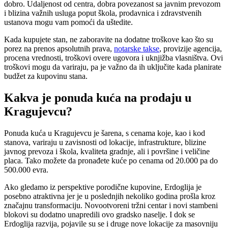
dobro. Udaljenost od centra, dobra povezanost sa javnim prevozom
i blizina važnih usluga poput škola, prodavnica i zdravstvenih
ustanova mogu vam pomoći da uštedite.
Kada kupujete stan, ne zaboravite na dodatne troškove kao što su
porez na prenos apsolutnih prava,
notarske takse
, provizije agencija,
procena vrednosti, troškovi overe ugovora i uknjižba vlasništva. Ovi
troškovi mogu da variraju, pa je važno da ih uključite kada planirate
budžet za kupovinu stana.
Kakva je ponuda kuća na prodaju u
Kragujevcu?
Ponuda kuća u Kragujevcu je šarena, s cenama koje, kao i kod
stanova, variraju u zavisnosti od lokacije, infrastrukture, blizine
javnog prevoza i škola, kvaliteta gradnje, ali i površine i veličine
placa. Tako možete da pronađete kuće po cenama od 20.000 pa do
500.000 evra.
Ako gledamo iz perspektive porodične kupovine, Erdoglija je
posebno atraktivna jer je u poslednjih nekoliko godina prošla kroz
značajnu transformaciju. Novootvoreni tržni centar i novi stambeni
blokovi su dodatno unapredili ovo gradsko naselje. I dok se
Erdoglija razvija, pojavile su se i druge nove lokacije za masovniju