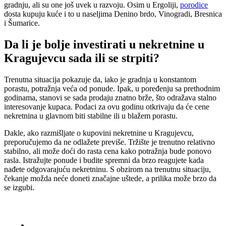
gradnju, ali su one još uvek u razvoju. Osim u Ergoliji,
porodice
dosta kupuju kuće i to u naseljima Denino brdo, Vinogradi, Bresnica
i Šumarice.
Da li je bolje investirati u nekretnine u
Kragujevcu sada ili se strpiti?
Trenutna situacija pokazuje da, iako je gradnja u konstantom
porastu, potražnja veća od ponude. Ipak, u poređenju sa prethodnim
godinama, stanovi se sada prodaju znatno brže, što odražava stalno
interesovanje kupaca. Podaci za ovu godinu otkrivaju da će cene
nekretnina u glavnom biti stabilne ili u blažem porastu.
Dakle, ako razmišljate o kupovini nekretnine u Kragujevcu,
preporučujemo da ne odlažete previše. Tržište je trenutno relativno
stabilno, ali može doći do rasta cena kako potražnja bude ponovo
rasla. Istražujte ponude i budite spremni da brzo reagujete kada
nađete odgovarajuću nekretninu. S obzirom na trenutnu situaciju,
čekanje možda neće doneti značajne uštede, a prilika može brzo da
se izgubi.