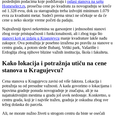
poslednjim podacima koje podržavaju i
oglasi stanova na sajtu
Homeselect.rs
, prosečna cene po kvadratu za novogradnju se kreće
od 1.328 evra, dok za starogradnju treba izdvojiti minimum 1.079
evra za kvadratni metar. Sudeći prema struci ne očekuje se da će
cene u neko skorije vreme početi da padaju.
Najtraženiji tipovi nekretnina su garsonjere i jednosobni stanovi
zbog svoje pristupačnosti i funkcionalnosti, ali i zbog toga što
stanovi koji se izdaju u Kragujevcu
manje kvadrature lakše nađu
zakupce. Ova potražnja je posebno izražena po pravilu za stanove u
centru grada, a potom slede Bubanj, Veliki park, Vašarište i
Erdoglija zbog njihove blizine važnih institucija, škola i fakulteta.
Kako lokacija i potražnja utiču na cene
stanova u Kragujevcu?
Cena stanova u Kragujevcu zavisi od više faktora. Lokacija i
potražnja su od presudne važnosti. A kada govorimo o lokacijama i
tipovima gradnje ponuda novogradnje je značajna, ali je na
najatraktivnijim mestima u gradu još uvek nedostaje. Konkretno, u
centru grada, koji je i najviše tražen, gradnja je oskudna zbog sve
težeg dolaska do parcela.
Ali, ne morate nužno živeti u strogom centru da biste se osećali