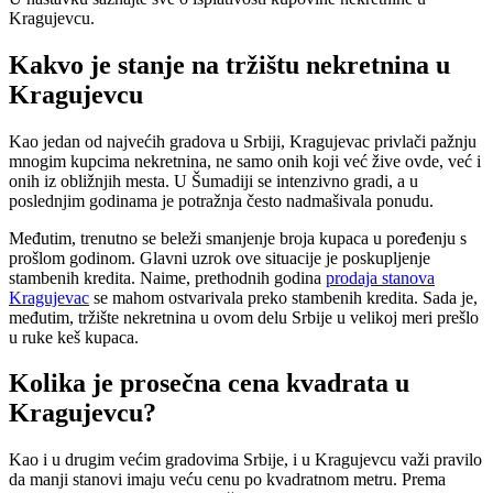
Kragujevcu.
Kakvo je stanje na tržištu nekretnina u
Kragujevcu
Kao jedan od najvećih gradova u Srbiji, Kragujevac privlači pažnju
mnogim kupcima nekretnina, ne samo onih koji već žive ovde, već i
onih iz obližnjih mesta. U Šumadiji se intenzivno gradi, a u
poslednjim godinama je potražnja često nadmašivala ponudu.
Međutim, trenutno se beleži smanjenje broja kupaca u poređenju s
prošlom godinom. Glavni uzrok ove situacije je poskupljenje
stambenih kredita. Naime, prethodnih godina
prodaja stanova
Kragujevac
se mahom ostvarivala preko stambenih kredita. Sada je,
međutim, tržište nekretnina u ovom delu Srbije u velikoj meri prešlo
u ruke keš kupaca.
Kolika je prosečna cena kvadrata u
Kragujevcu?
Kao i u drugim većim gradovima Srbije, i u Kragujevcu važi pravilo
da manji stanovi imaju veću cenu po kvadratnom metru. Prema