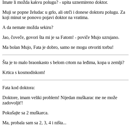
Imate li možda kakvu polugu? - upita uznemireno doktor.
Muji se popne želudac u grlo, ali otrči i donese doktoru polugu. Za
koji minut se ponovo pojavi doktor na vratima.
A da nemate možda sekiru?
Jao, čoveče, govori šta mi je sa Fatom! - poviče Mujo uzrujano.
Ma bolan Mujo, Fata je dobro, samo ne mogu otvoriti torbu!
Šta je to malo braonkasto s belom crtom na leđima, kopa u zemlji?
Krtica s kosmodiskom!
Fata kod doktora:
Doktore, imam veliki problem! Nijedan muškarac me ne može
zadovoljit'!
Pokušajte sa 2 muškarca.
Ma, probala sam sa 2, 3, 4 i ništa...