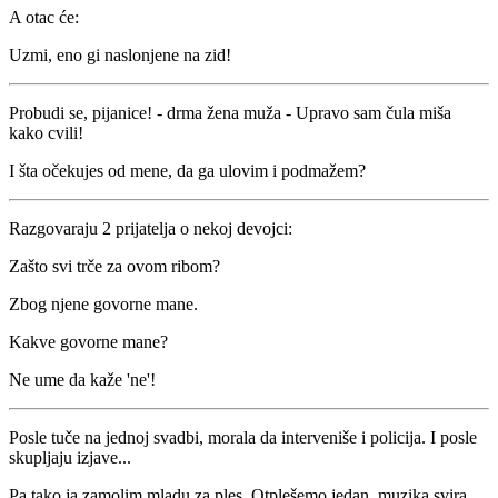
A otac će:
Uzmi, eno gi naslonjene na zid!
Probudi se, pijanice! - drma žena muža - Upravo sam čula miša
kako cvili!
I šta očekujes od mene, da ga ulovim i podmažem?
Razgovaraju 2 prijatelja o nekoj devojci:
Zašto svi trče za ovom ribom?
Zbog njene govorne mane.
Kakve govorne mane?
Ne ume da kaže 'ne'!
Posle tuče na jednoj svadbi, morala da interveniše i policija. I posle
skupljaju izjave...
Pa tako ja zamolim mladu za ples. Otplešemo jedan, muzika svira