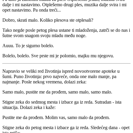
dalje i mi nastavimo. Otplešemo drugi ples, muzika dalje svira i mi
opet nastavimo. Pa onda treći...
Dobro, skrati malo. Koliko plesova ste otplesali?
Tako negde posle petog plesa ustane ti mladoženja, zatrči se do nas i
šutne svom snagom svoju mladu među noge.
Auuu. To je sigurno bolelo.
Bolelo, bolelo. Sve prste mi je polomio, majku mu njegovu.
Napravio se veliki red životinja ispred novootvorene apoteke u
šumi. Puno životinja: prvo najveće, onda one malo manje, pa
najmanje. Posle nekog vremena, dolazi zeka:
Samo malo, pustite me da prođem, samo malo, samo malo.
Stigne zeka do sedmog mesta i izbace ga iz reda. Sutradan - ista
situacija. Dolazi zeka i kaže:
Pustite me da prođem. Molim vas, samo malo da prođem.
Stigne zeka do petog mesta i izbace ga iz reda. Sledećeg dana - opet
ista priča: