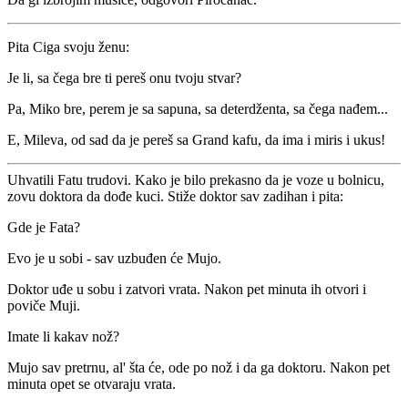
Pita Ciga svoju ženu:
Je li, sa čega bre ti pereš onu tvoju stvar?
Pa, Miko bre, perem je sa sapuna, sa deterdženta, sa čega nađem...
E, Mileva, od sad da je pereš sa Grand kafu, da ima i miris i ukus!
Uhvatili Fatu trudovi. Kako je bilo prekasno da je voze u bolnicu,
zovu doktora da dođe kuci. Stiže doktor sav zadihan i pita:
Gde je Fata?
Evo je u sobi - sav uzbuđen će Mujo.
Doktor uđe u sobu i zatvori vrata. Nakon pet minuta ih otvori i
poviče Muji.
Imate li kakav nož?
Mujo sav pretrnu, al' šta će, ode po nož i da ga doktoru. Nakon pet
minuta opet se otvaraju vrata.