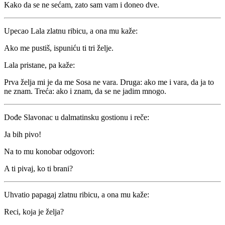
Kako da se ne sećam, zato sam vam i doneo dve.
Upecao Lala zlatnu ribicu, a ona mu kaže:
Ako me pustiš, ispuniću ti tri želje.
Lala pristane, pa kaže:
Prva želja mi je da me Sosa ne vara. Druga: ako me i vara, da ja to
ne znam. Treća: ako i znam, da se ne jadim mnogo.
Dođe Slavonac u dalmatinsku gostionu i reče:
Ja bih pivo!
Na to mu konobar odgovori:
A ti pivaj, ko ti brani?
Uhvatio papagaj zlatnu ribicu, a ona mu kaže:
Reci, koja je želja?