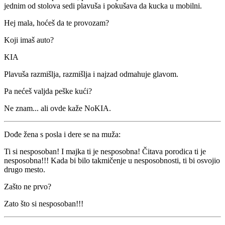
jednim od stolova sedi plavuša i pokušava da kucka u mobilni.
Hej mala, hoćeš da te provozam?
Koji imaš auto?
KIA
Plavuša razmišlja, razmišlja i najzad odmahuje glavom.
Pa nećeš valjda peške kući?
Ne znam... ali ovde kaže NoKIA.
Dođe žena s posla i dere se na muža:
Ti si nesposoban! I majka ti je nesposobna! Čitava porodica ti je
nesposobna!!! Kada bi bilo takmičenje u nesposobnosti, ti bi osvojio
drugo mesto.
Zašto ne prvo?
Zato što si nesposoban!!!