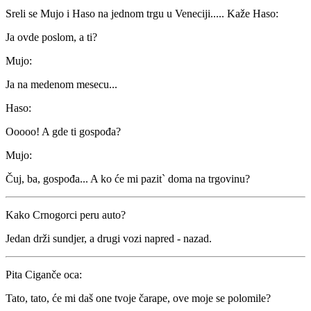
Sreli se Mujo i Haso na jednom trgu u Veneciji..... Kaže Haso:
Ja ovde poslom, a ti?
Mujo:
Ja na medenom mesecu...
Haso:
Ooooo! A gde ti gospođa?
Mujo:
Čuj, ba, gospođa... A ko će mi pazit` doma na trgovinu?
Kako Crnogorci peru auto?
Jedan drži sundjer, a drugi vozi napred - nazad.
Pita Ciganče oca:
Tato, tato, će mi daš one tvoje čarape, ove moje se polomile?