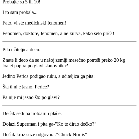
Probajte sa 5 ili 10!
I to sam probala...
Fato, vi ste medicinski fenomen!
Fenomen, doktore, fenomen, a ne kurva, kako selo priča!
Pita učiteljica decu:
Znate li deco da se u našoj zemlji mesečno potroši preko 20 kg
toalet papira po glavi stanovnika?
Jedino Perica podigao ruku, a učiteljica ga pita:
Šta ti nije jasno, Perice?
Pa nije mi jasno što po glavi?
Dečak sedi na trotoaru i plače.
Dolazi Superman i pita ga-"Ko te dirao dečko?"
Dečak kroz suze odgovara-"Chuck Norris"