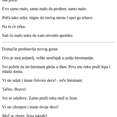
Evo samo malo, samo malo da prođem, samo malo.
Priča tako zeka, stigne do trećeg mesta i opet ga izbace.
Na to će zeka:
Sad ću malo sutra da vam otvorim apoteku.
Domaćin predstavlja novog gosta:
Ovo je moj prijatelj, veliki stručnjak u polju hiromantije.
Svi požele da im hiromant gleda u dlan. Prva mu ruku pruži lepa i
mlada dama.
Vi ste udati i imate četvoro dece! - reče hiromant.
Tačno. Bravo!
Svi se oduševe. Zatim pruži ruku muž te žene.
Vi ste oženjeni i imate dvoje dece!
Muž se zbuni, žena takođe!