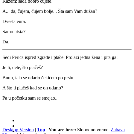
Kažem: sada dobro čujete!
A... da, čujem, čujem bolje... Šta sam Vam dužan?
Dvesta eura.
Samo trista?
Da.
Sedi Perica ispred zgrade i plače. Prolazi jedna žena i pita ga:
Je li, dete, što plačeš?
Buuu, tata se udario čekićem po prstu.
A što ti plačeš kad se on udario?
Pa u početku sam se smejao..
Desktop Version
|
Top
|
You are here:
Slobodno vreme
Zabava