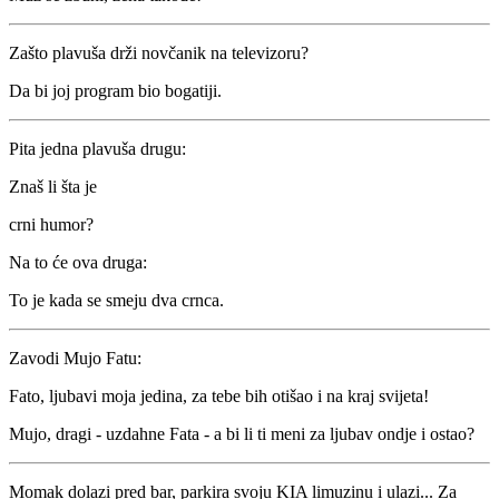
Zašto plavuša drži novčanik na televizoru?
Da bi joj program bio bogatiji.
Pita jedna plavuša drugu:
Znaš li šta je
crni humor?
Na to će ova druga:
To je kada se smeju dva crnca.
Zavodi Mujo Fatu:
Fato, ljubavi moja jedina, za tebe bih otišao i na kraj svijeta!
Mujo, dragi - uzdahne Fata - a bi li ti meni za ljubav ondje i ostao?
Momak dolazi pred bar, parkira svoju KIA limuzinu i ulazi... Za