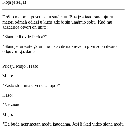
Koja je želja!
Došao matori u posetu sinu studentu. Bus je stigao rano ujutru i
matori odmah odlazi u kuću gde je sin unajmio sobu. Kad mu
gazdarica otvori on upita:
"Stanuje li ovde Perica?"
"Stanuje, unesite ga unutra i stavite na krevet u prvu sobu desno"-
odgovori gazdarica.
Pričaju Mujo i Haso:
Mujo:
"Zašto slon ima crvene čarape?"
Haso:
"Ne znam."
Mujo:
"Da bude neprimetan među jagodama. Jesi li ikad video slona među