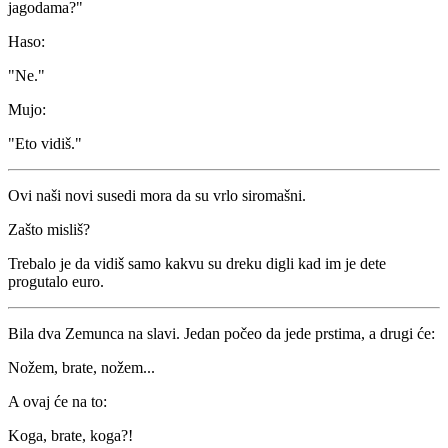
jagodama?"
Haso:
"Ne."
Mujo:
"Eto vidiš."
Ovi naši novi susedi mora da su vrlo siromašni.
Zašto misliš?
Trebalo je da vidiš samo kakvu su dreku digli kad im je dete
progutalo euro.
Bila dva Zemunca na slavi. Jedan počeo da jede prstima, a drugi će:
Nožem, brate, nožem...
A ovaj će na to:
Koga, brate, koga?!