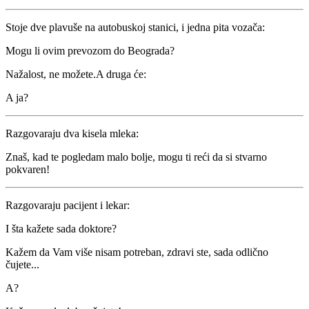
Stoje dve plavuše na autobuskoj stanici, i jedna pita vozača:
Mogu li ovim prevozom do Beograda?
Nažalost, ne možete.A druga će:
A ja?
Razgovaraju dva kisela mleka:
Znaš, kad te pogledam malo bolje, mogu ti reći da si stvarno
pokvaren!
Razgovaraju pacijent i lekar:
I šta kažete sada doktore?
Kažem da Vam više nisam potreban, zdravi ste, sada odlično
čujete...
A?