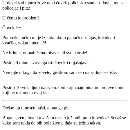
U devet sati ujutru zove neki čovek policijsku stanicu. Javlja mu se
policajac i pita:
U čemu je problem?
Čovek će:
Pomozite, neko mi je iz kola ukrao papučice za gas, kočnicu i
kvačilo, volan i menjač!
Ne brinite, odmah ćemo obavestiti sve patrole!
Posle 20 minuta zove ga isti čovek i objašnjava:
Nemojte nikoga da zovete, greškom sam seo na zadnje sedište.
Postoji 10 vrsta ljudi na svetu. Oni koji znaju binarne brojeve i oni
koji ne razumeju ovaj vic.
Došao tip u posetu tašti, a ona ga pita:
Boga ti, zete, ima li u vašem mestu još onih pnih lubenica? Sećaš se
kako sam rekla da bih pola života dala za jednu takvu...