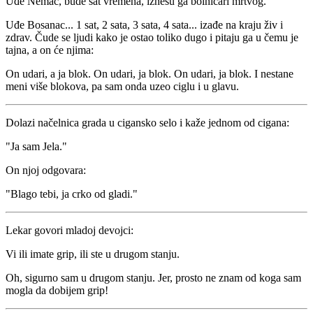
Uđe Nemac, bude sat vremena, iznesu ga bolničari mrtvog.
Uđe Bosanac... 1 sat, 2 sata, 3 sata, 4 sata... izađe na kraju živ i
zdrav. Čude se ljudi kako je ostao toliko dugo i pitaju ga u čemu je
tajna, a on će njima:
On udari, a ja blok. On udari, ja blok. On udari, ja blok. I nestane
meni više blokova, pa sam onda uzeo ciglu i u glavu.
Dolazi načelnica grada u cigansko selo i kaže jednom od cigana:
"Ja sam Jela."
On njoj odgovara:
"Blago tebi, ja crko od gladi."
Lekar govori mladoj devojci:
Vi ili imate grip, ili ste u drugom stanju.
Oh, sigurno sam u drugom stanju. Jer, prosto ne znam od koga sam
mogla da dobijem grip!