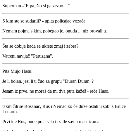
Superman -"E pa, što si ga zezao...."
S kim ste se sudarili? - upita policajac vozača.
Nemam pojma s kim, pobegao je, onuda ... niz provaliju.
Šta se dobije kada se ukrste zmaj i zebra?
Vatreni navijač "Partizana".
Pita Mujo Hasu:
Je li bolan, jesi li ti čuo za grupu "Duran Duran"?
Jesam iz prve, ne moraš da mi dva puta kažeš - reče Haso.
takmičili se Bosanac, Rus i Nemac ko će duže ostati u sobi s Bruce
Lee-om.
Prvi ide Rus, bude pola sata i izađe sav u masnicama.