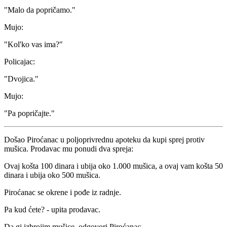
"Malo da popričamo."
Mujo:
"Kol'ko vas ima?"
Policajac:
"Dvojica."
Mujo:
"Pa popričajte."
Došao Piroćanac u poljoprivrednu apoteku da kupi sprej protiv
mušica. Prodavac mu ponudi dva spreja:
Ovaj košta 100 dinara i ubija oko 1.000 mušica, a ovaj vam košta 50
dinara i ubija oko 500 mušica.
Piroćanac se okrene i pođe iz radnje.
Pa kud ćete? - upita prodavac.
Da gi izbrojim mušice, odgovori Piroćanac.